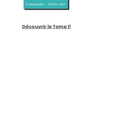
Commander - Order now
Découvrir le Tome 1!
Librairies partenaires
LE RAT CONTEUR
Rue Saint-Lambert 116, 1200 Bruxelles,
Belgique
COOK&BOOK
Pl. du Temps Libre 1, 1200 Bruxelles
LE BAOBAB
Av. Alphonse Allard 57, 1420 Braine-l'Alleud
LES LIVRES DE CAYUGA
Chau. de la Hulpe 196, 1170 Watermael-
Boitsfort
STANZA
Noordeinde 45, 2514 GC Den Haag, Pays-Bas